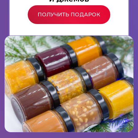
предпочитают покупатели.
Как увеличить продажи в
праздники?
Узнаете, как правильно
продать два десерта и
заполнить декабрь
заказами.
Реальная выручка за
декабрь
— посчитаем,
сколько можно заработать на
пряниках и зефире.
ЗАНЯТЬ МЕСТО НА ВЕБИНАРЕ