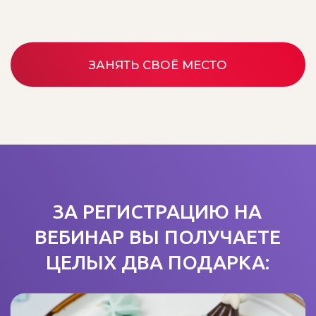
СВЕТЛАНА ШУБИНА
Шеф-кондитер
, сертифицированный
нутрициолог, автор классических и ПП-
десертов с опытом 10 лет.
Основатель
международной онлайн-