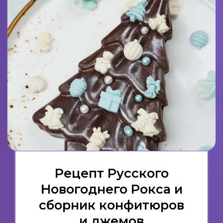
школы Zero Cake school, которую
выбрали более
12000+ кондитеров.
Совершила 124 перелета
по городам
России и СНГ с обучающими
кондитерскими мастер-классами.
ЧТО
ВАС ЖДЕТ
НА
ВЕБИНАРЕ?
Секреты продаж пряников
— как сделать их любимым
десертом ваших клиентов.
Зефир на домашней кухне
— почему его