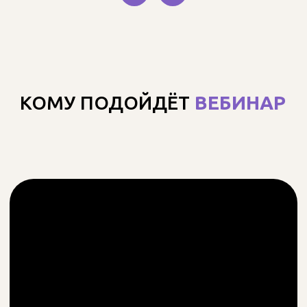
Новичкам
, которые хотят
научиться готовить десерты с
минимальными вложениями и
заработать уже в этом декабре.