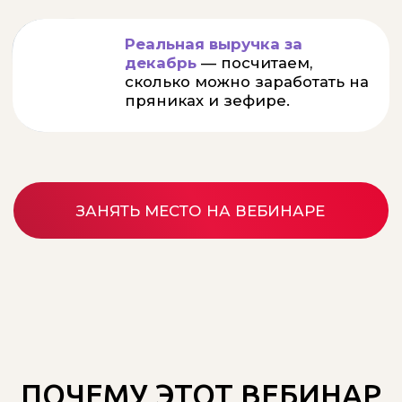
На таких пряниках,
любой
кондитер сделает х2 в доходе
к
Новому году!