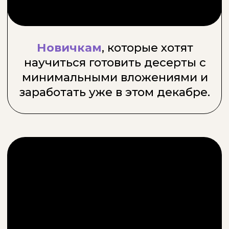
Опытным кондитерам
,
которые стремятся увеличить
средний чек и количество
заказов к праздникам.
Тем, кто хочет удивить
родных
— научитесь готовить
идеальные праздничные
десерты, которые станут
звездой любого стола!